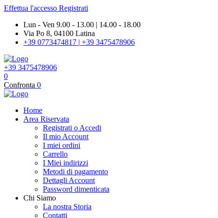
Effettua l'accesso
Registrati
Lun - Ven 9.00 - 13.00 | 14.00 - 18.00
Via Po 8, 04100 Latina
+39 0773474817 | +39 3475478906
+39 3475478906
0
Confronta
0
Home
Area Riservata
Registrati o Accedi
Il mio Account
I miei ordini
Carrello
I Miei indirizzi
Metodi di pagamento
Dettagli Account
Password dimenticata
Chi Siamo
La nostra Storia
Contatti