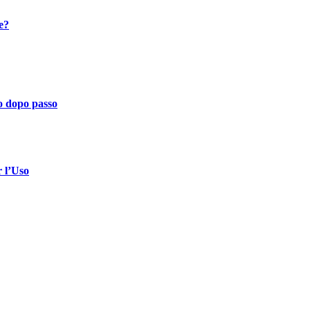
e?
o dopo passo
 l’Uso