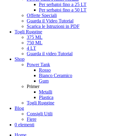
Per serbatoi fino a 25 LT
Per serbatoi fino a 50 LT
Offerte Speciali
Guarda il Video Tutorial
Scarica le Istruzioni in PDF
Togli Ruggine
375 ML
750 ML
4 LT
Guarda il video Tutorial
Shop
Power Tank
Rosso
Bianco Ceramico
Gum
Primer
Metalli
Plastica
Togli Ruggine
Blog
Consigli Utili
Fiere
0 elementi
Home