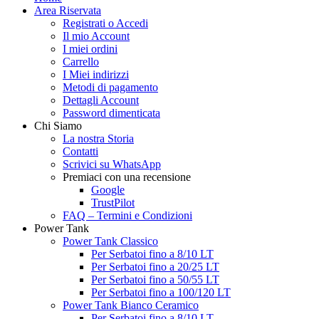
Area Riservata
Registrati o Accedi
Il mio Account
I miei ordini
Carrello
I Miei indirizzi
Metodi di pagamento
Dettagli Account
Password dimenticata
Chi Siamo
La nostra Storia
Contatti
Scrivici su WhatsApp
Premiaci con una recensione
Google
TrustPilot
FAQ – Termini e Condizioni
Power Tank
Power Tank Classico
Per Serbatoi fino a 8/10 LT
Per Serbatoi fino a 20/25 LT
Per Serbatoi fino a 50/55 LT
Per Serbatoi fino a 100/120 LT
Power Tank Bianco Ceramico
Per Serbatoi fino a 8/10 LT